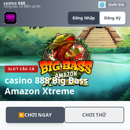
casino 888
🌐
Quốc Gia
Sòng bạc cổ điển uy tín
Đăng Nhập
Đăng Ký
SLOT CÂU CÁ
casino 888 Big Bass
Amazon Xtreme
▶
CHƠI NGAY
CHƠI THỬ