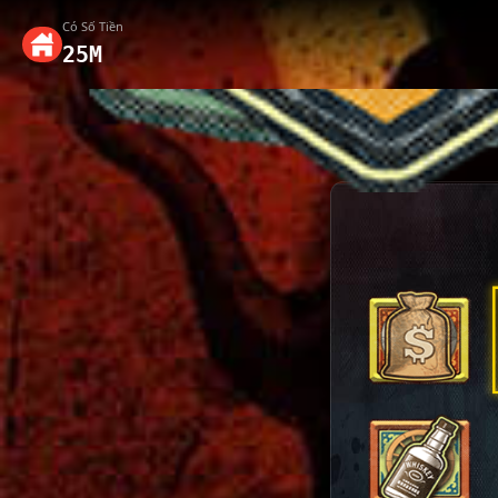
Có Số Tiền
25M